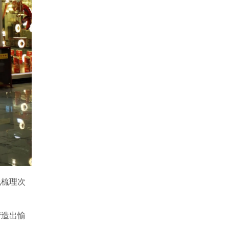
线梳理次
营造出愉