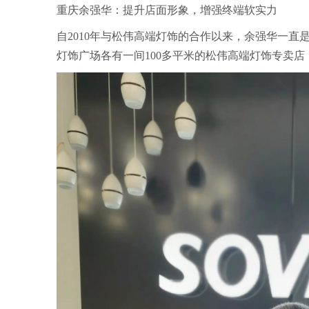
重庆余强华：提升店面形象，增强终端软实力
自2010年与松伟高端灯饰的合作以来，余强华一
灯饰广场各有一间100多平米的松伟高端灯饰专卖店