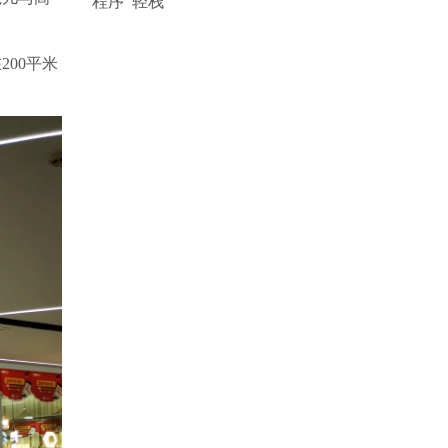
程序
轻栈
00平米