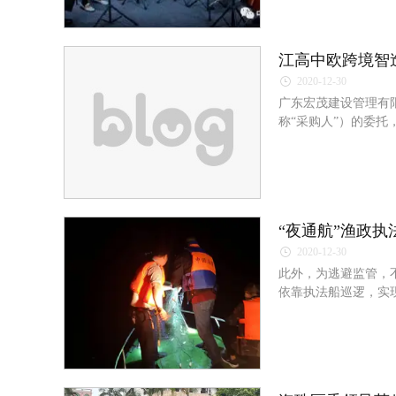
江高中欧跨境智
2020-12-30
广东宏茂建设管理有
称“采购人”）的委
供应商投标。
“夜通航”渔政
2020-12-30
此外，为逃避监管，
依靠执法船巡逻，实
等。