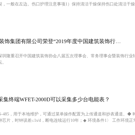
裂，一般在左边。伤口护理注意事项1）保持清洁干燥保持伤口处清洁干
喜讯|深圳金鹏佳装饰集团有限公司荣登“2019年度中国建筑装饰行业百强榜”
日，在深圳隆重召开中国建筑装饰协会八届五次理事会、常务理事会暨装饰行业
坛。
集终端WFET-2000D可以采集多少台电能表？
RS-485，用于本地维护，可通过菜单操作配置为上传通道和抄表通道。◆ 
芯片，时钟误差≤1s/d，断电连续运行10年；◆ 环境条件1〉 工作环境正