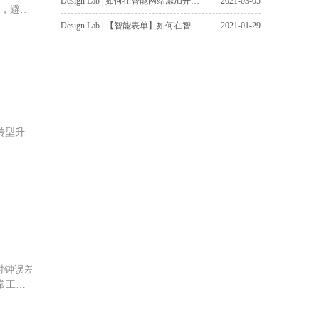
Design Lab | 如何在智能网站添加开屏广告？
2021-03-05
燥，避免
Design Lab | 【智能表单】如何在智能网站上部署查询表单？
2021-01-29
转型升
时钟误差
常工作