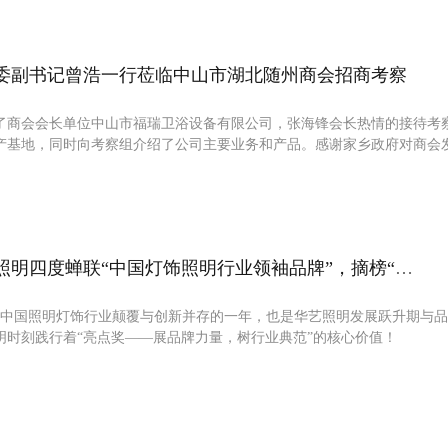
委副书记曾浩一行莅临中山市湖北随州商会招商考察
了商会会长单位中山市福瑞卫浴设备有限公司，张海锋会长热情的接待考
产基地，同时向考察组介绍了公司主要业务和产品。感谢家乡政府对商会
热烈祝贺！华艺照明四度蝉联“中国灯饰照明行业领袖品牌”，摘榜“2020年度‘抗疫’贡献奖”
这是中国照明灯饰行业颠覆与创新并存的一年，也是华艺照明发展跃升期与
明时刻践行着“亮点奖——展品牌力量，树行业典范”的核心价值！