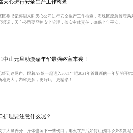
临天心进行安全生产工作检查
海珠区区委书记蔡澍来到天心公司进行安全生产工作检查，海珠区应急管理局
记强调，天心公司要严抓安全管理，落实主体责任，确保全年平安。
21中山元旦动漫嘉年华最强终宣来袭！
年已经到达尾声。跟着AS娘一起进入2021年吧2021年首展新的一年新的开
场地更大，内容更多，更好玩，更精彩！
口护理要注意什么呢？
失了大量养分，身体也留下一些伤口，那幺在产后如何让伤口尽快恢复呢