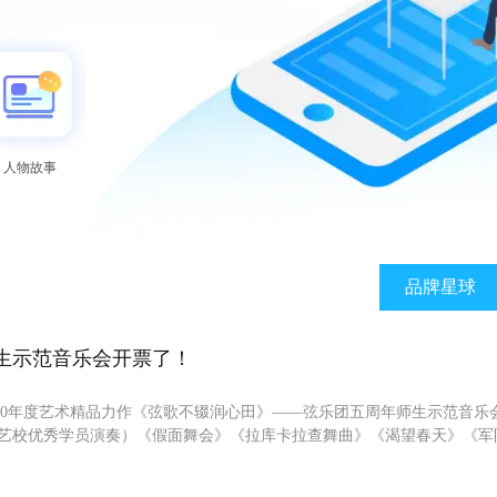
人物故事
品牌星球
生示范音乐会开票了！
20年度艺术精品力作《弦歌不辍润心田》——弦乐团五周年师生示范音乐会
（艺校优秀学员演奏）《假面舞会》《拉库卡拉查舞曲》《渴望春天》《军
往