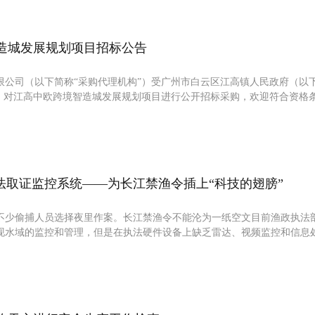
造城发展规划项目招标公告
限公司（以下简称“采购代理机构”）受广州市白云区江高镇人民政府（以
托，对江高中欧跨境智造城发展规划项目进行公开招标采购，欢迎符合资格
执法取证监控系统——为长江禁渔令插上“科技的翅膀”
不少偷捕人员选择夜里作案。长江禁渔令不能沦为一纸空文目前渔政执法
现水域的监控和管理，但是在执法硬件设备上缺乏雷达、视频监控和信息