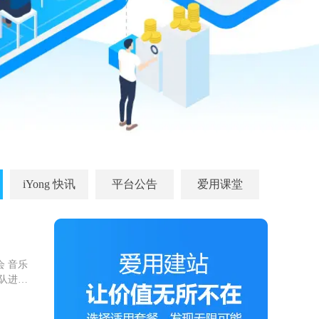
iYong 快讯
平台公告
爱用课堂
 音乐
队进行