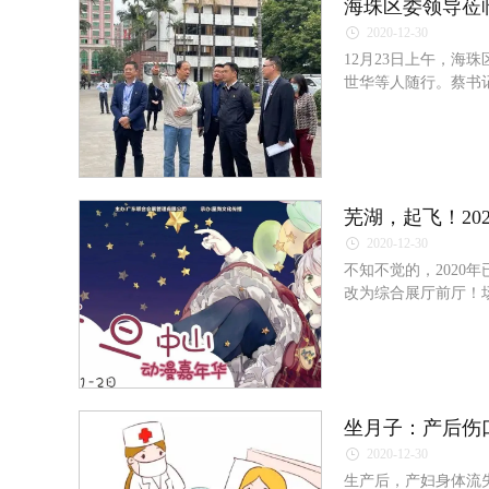
海珠区委领导莅
2020-12-30
12月23日上午，
世华等人随行。蔡书
芜湖，起飞！20
2020-12-30
不知不觉的，2020
改为综合展厅前厅！
坐月子：产后伤
2020-12-30
生产后，产妇身体流